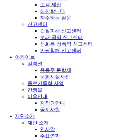
고객 제안
칭찬합니다
자주하는 질문
신고센터
갑질피해 신고센터
부패·공익 신고센터
성희롱·성폭력 신고센터
인권침해 신고센터
아카이브
컬렉션
윤동주 문학제
문화시설사진
종로기록화 사업
간행물
이용안내
저작권안내
공지사항
재단소개
재단 소개
인사말
주요연혁