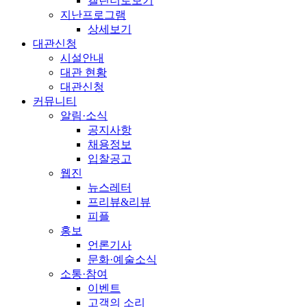
캘린더로보기
지난프로그램
상세보기
대관신청
시설안내
대관 현황
대관신청
커뮤니티
알림·소식
공지사항
채용정보
입찰공고
웹진
뉴스레터
프리뷰&리뷰
피플
홍보
언론기사
문화·예술소식
소통·참여
이벤트
고객의 소리