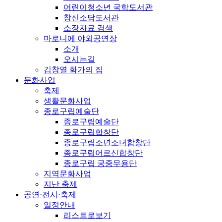
어린이청소년 국학도서관
창신소담도서관
소장자료 검색
마로니에 야외공연장
소개
오시는길
김창열 화가의 집
문화사업
축제
생활문화사업
종로구립예술단
종로구립예술단
종로구립합창단
종로구립소년소녀합창단
종로구립어르신합창단
종로구립 궁중무용단
지역문화사업
지난 축제
공연·전시·축제
일정안내
리스트로보기