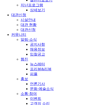
캘린더로보기
지난프로그램
상세보기
대관신청
시설안내
대관 현황
대관신청
커뮤니티
알림·소식
공지사항
채용정보
입찰공고
웹진
뉴스레터
프리뷰&리뷰
피플
홍보
언론기사
문화·예술소식
소통·참여
이벤트
고객의 소리