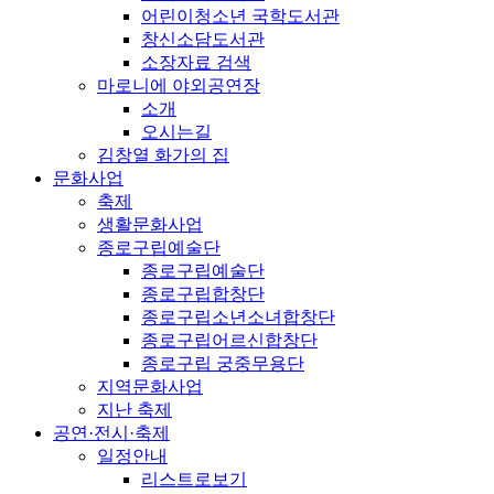
어린이청소년 국학도서관
창신소담도서관
소장자료 검색
마로니에 야외공연장
소개
오시는길
김창열 화가의 집
문화사업
축제
생활문화사업
종로구립예술단
종로구립예술단
종로구립합창단
종로구립소년소녀합창단
종로구립어르신합창단
종로구립 궁중무용단
지역문화사업
지난 축제
공연·전시·축제
일정안내
리스트로보기