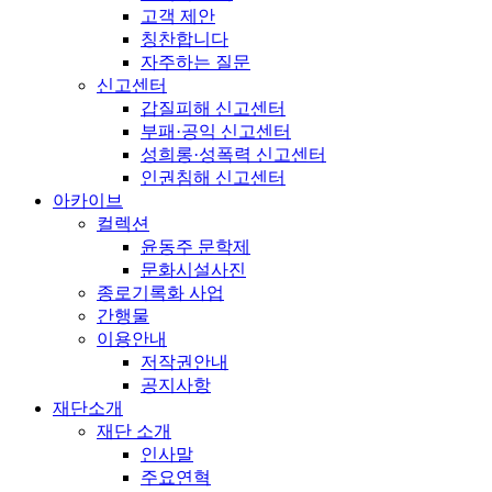
고객 제안
칭찬합니다
자주하는 질문
신고센터
갑질피해 신고센터
부패·공익 신고센터
성희롱·성폭력 신고센터
인권침해 신고센터
아카이브
컬렉션
윤동주 문학제
문화시설사진
종로기록화 사업
간행물
이용안내
저작권안내
공지사항
재단소개
재단 소개
인사말
주요연혁