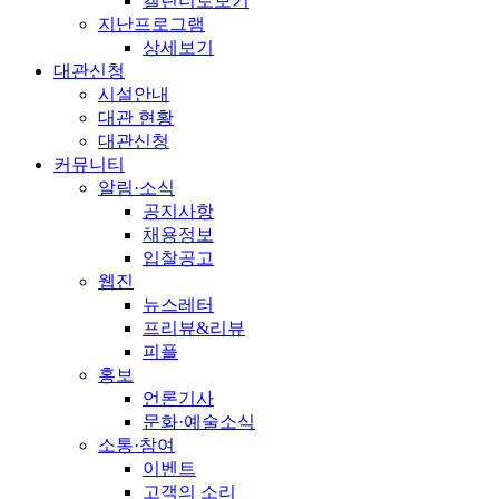
캘린더로보기
지난프로그램
상세보기
대관신청
시설안내
대관 현황
대관신청
커뮤니티
알림·소식
공지사항
채용정보
입찰공고
웹진
뉴스레터
프리뷰&리뷰
피플
홍보
언론기사
문화·예술소식
소통·참여
이벤트
고객의 소리