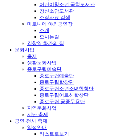
어린이청소년 국학도서관
창신소담도서관
소장자료 검색
마로니에 야외공연장
소개
오시는길
김창열 화가의 집
문화사업
축제
생활문화사업
종로구립예술단
종로구립예술단
종로구립합창단
종로구립소년소녀합창단
종로구립어르신합창단
종로구립 궁중무용단
지역문화사업
지난 축제
공연·전시·축제
일정안내
리스트로보기