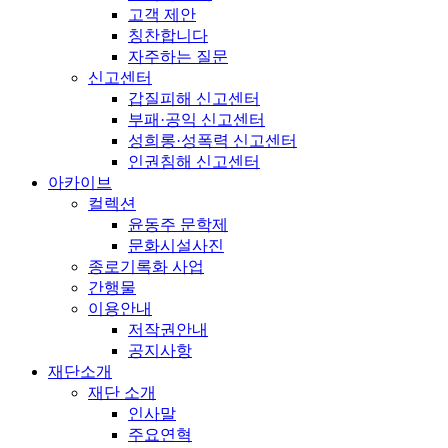
고객 제안
칭찬합니다
자주하는 질문
신고센터
갑질피해 신고센터
부패·공익 신고센터
성희롱·성폭력 신고센터
인권침해 신고센터
아카이브
컬렉션
윤동주 문학제
문화시설사진
종로기록화 사업
간행물
이용안내
저작권안내
공지사항
재단소개
재단 소개
인사말
주요연혁