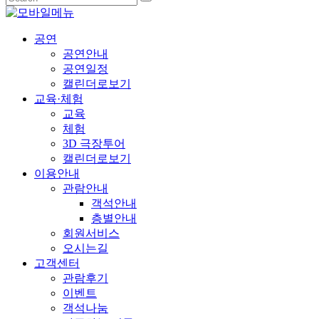
공연
공연안내
공연일정
캘린더로보기
교육·체험
교육
체험
3D 극장투어
캘린더로보기
이용안내
관람안내
객석안내
층별안내
회원서비스
오시는길
고객센터
관람후기
이벤트
객석나눔