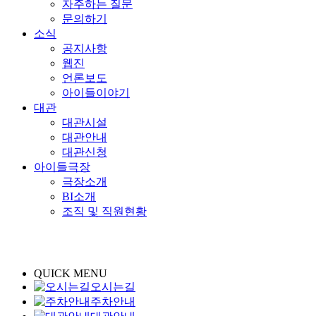
자주하는 질문
문의하기
소식
공지사항
웹진
언론보도
아이들이야기
대관
대관시설
대관안내
대관신청
아이들극장
극장소개
BI소개
조직 및 직원현황
QUICK MENU
오시는길
주차안내