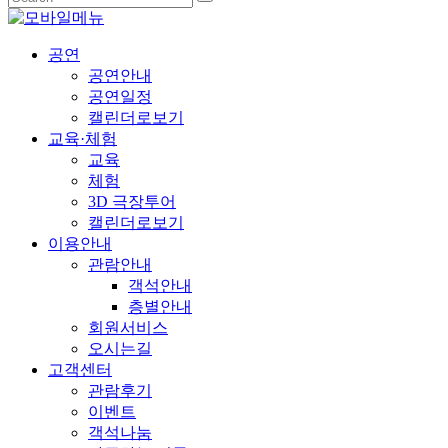
공연
공연안내
공연일정
캘린더로보기
교육·체험
교육
체험
3D 극장투어
캘린더로보기
이용안내
관람안내
객석안내
층별안내
회원서비스
오시는길
고객센터
관람후기
이벤트
객석나눔