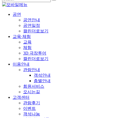
공연
공연안내
공연일정
캘린더로보기
교육·체험
교육
체험
3D 극장투어
캘린더로보기
이용안내
관람안내
객석안내
층별안내
회원서비스
오시는길
고객센터
관람후기
이벤트
객석나눔