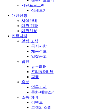
캘린더로보기
지난프로그램
상세보기
대관신청
시설안내
대관 현황
대관신청
커뮤니티
알림·소식
공지사항
채용정보
입찰공고
웹진
뉴스레터
프리뷰&리뷰
피플
홍보
언론기사
문화·예술소식
소통·참여
이벤트
고객의 소리