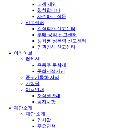
고객 제안
칭찬합니다
자주하는 질문
신고센터
갑질피해 신고센터
부패·공익 신고센터
성희롱·성폭력 신고센터
인권침해 신고센터
아카이브
컬렉션
윤동주 문학제
문화시설사진
종로기록화 사업
간행물
이용안내
저작권안내
공지사항
재단소개
재단 소개
인사말
주요연혁