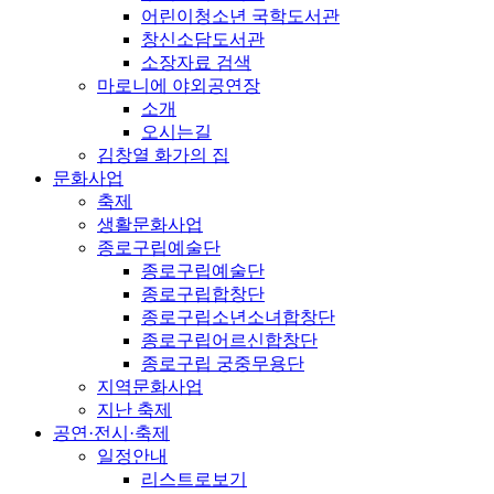
어린이청소년 국학도서관
창신소담도서관
소장자료 검색
마로니에 야외공연장
소개
오시는길
김창열 화가의 집
문화사업
축제
생활문화사업
종로구립예술단
종로구립예술단
종로구립합창단
종로구립소년소녀합창단
종로구립어르신합창단
종로구립 궁중무용단
지역문화사업
지난 축제
공연·전시·축제
일정안내
리스트로보기