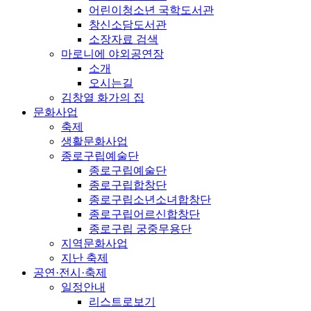
어린이청소년 국학도서관
창신소담도서관
소장자료 검색
마로니에 야외공연장
소개
오시는길
김창열 화가의 집
문화사업
축제
생활문화사업
종로구립예술단
종로구립예술단
종로구립합창단
종로구립소년소녀합창단
종로구립어르신합창단
종로구립 궁중무용단
지역문화사업
지난 축제
공연·전시·축제
일정안내
리스트로보기