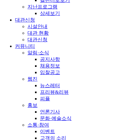
캘린더로보기
지난프로그램
상세보기
대관신청
시설안내
대관 현황
대관신청
커뮤니티
알림·소식
공지사항
채용정보
입찰공고
웹진
뉴스레터
프리뷰&리뷰
피플
홍보
언론기사
문화·예술소식
소통·참여
이벤트
고객의 소리