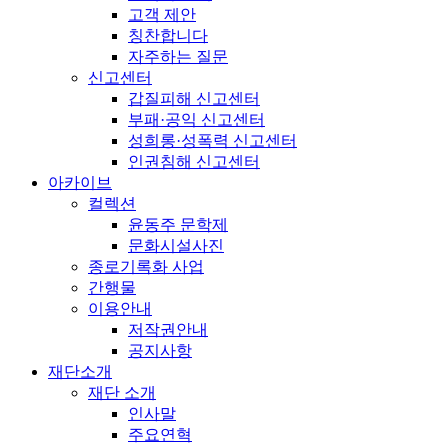
고객 제안
칭찬합니다
자주하는 질문
신고센터
갑질피해 신고센터
부패·공익 신고센터
성희롱·성폭력 신고센터
인권침해 신고센터
아카이브
컬렉션
윤동주 문학제
문화시설사진
종로기록화 사업
간행물
이용안내
저작권안내
공지사항
재단소개
재단 소개
인사말
주요연혁