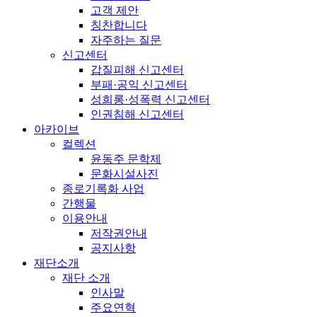
고객 제안
칭찬합니다
자주하는 질문
신고센터
갑질피해 신고센터
부패·공익 신고센터
성희롱·성폭력 신고센터
인권침해 신고센터
아카이브
컬렉션
윤동주 문학제
문화시설사진
종로기록화 사업
간행물
이용안내
저작권안내
공지사항
재단소개
재단 소개
인사말
주요연혁