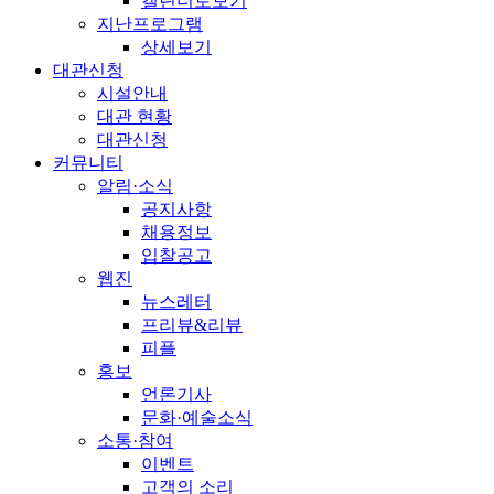
캘린더로보기
지난프로그램
상세보기
대관신청
시설안내
대관 현황
대관신청
커뮤니티
알림·소식
공지사항
채용정보
입찰공고
웹진
뉴스레터
프리뷰&리뷰
피플
홍보
언론기사
문화·예술소식
소통·참여
이벤트
고객의 소리