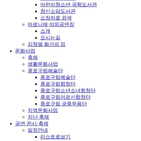
어린이청소년 국학도서관
창신소담도서관
소장자료 검색
마로니에 야외공연장
소개
오시는길
김창열 화가의 집
문화사업
축제
생활문화사업
종로구립예술단
종로구립예술단
종로구립합창단
종로구립소년소녀합창단
종로구립어르신합창단
종로구립 궁중무용단
지역문화사업
지난 축제
공연·전시·축제
일정안내
리스트로보기