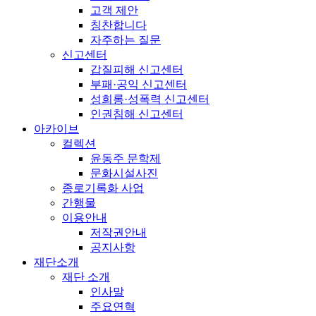
고객 제안
칭찬합니다
자주하는 질문
신고센터
갑질피해 신고센터
부패·공익 신고센터
성희롱·성폭력 신고센터
인권침해 신고센터
아카이브
컬렉션
윤동주 문학제
문화시설사진
종로기록화 사업
간행물
이용안내
저작권안내
공지사항
재단소개
재단 소개
인사말
주요연혁