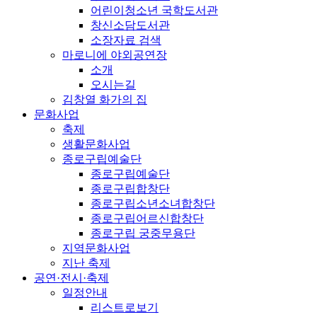
어린이청소년 국학도서관
창신소담도서관
소장자료 검색
마로니에 야외공연장
소개
오시는길
김창열 화가의 집
문화사업
축제
생활문화사업
종로구립예술단
종로구립예술단
종로구립합창단
종로구립소년소녀합창단
종로구립어르신합창단
종로구립 궁중무용단
지역문화사업
지난 축제
공연·전시·축제
일정안내
리스트로보기