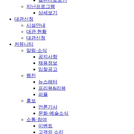
캘린더로보기
지난프로그램
상세보기
대관신청
시설안내
대관 현황
대관신청
커뮤니티
알림·소식
공지사항
채용정보
입찰공고
웹진
뉴스레터
프리뷰&리뷰
피플
홍보
언론기사
문화·예술소식
소통·참여
이벤트
고객의 소리