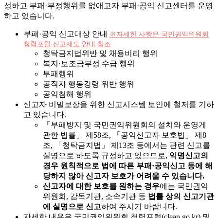
성하고 부패·부정행위를 없애고자
부패·공익 신고센터를 운영
하고 있습니다.
부패·공익 신고대상 안내
※자세한 사항은 국민권익위원회
청렴포털 신고제도 안내 참조
청탁금지법위반 및 채용비리 행위
복지·보조금부정 수급 행위
부패행위
공직자 행동강령 위반 행위
공익침해 행위
신고자 비밀보장을 위한 신고시스템 보안에 철저를 기하
고 있습니다.
「부패방지 및 국민권익위원회의 설치와 운영게
관한 법률」 제58조, 「공익신고자 보호법」 제8
조, 「청탁금지법」 제13조 등에서는 관련 신고를
실명으로 하도록 규정하고 있으므로,
익명신고의
경우 원칙적으로 법에 따른 부패·공익신고 등에 해
당하지 않아 신고자 보호가 어려울 수 있습니다.
신고자에 대한 보호를 원하는 경우
에는 국민권익
위원회, 감독기관, 소속기관 등
법률 상의 신고기관
에 실명으로 신고
하여 주시기 바랍니다.
자세한 내용은 국민권익위원회 청렴포털(clean.go.kr) 및