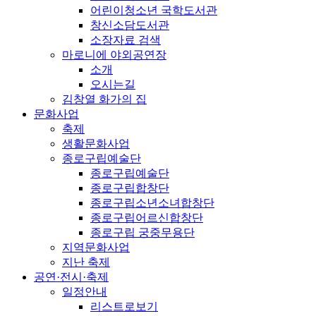
어린이청소년 국학도서관
창신소담도서관
소장자료 검색
마로니에 야외공연장
소개
오시는길
김창열 화가의 집
문화사업
축제
생활문화사업
종로구립예술단
종로구립예술단
종로구립합창단
종로구립소년소녀합창단
종로구립어르신합창단
종로구립 궁중무용단
지역문화사업
지난 축제
공연·전시·축제
일정안내
리스트로보기