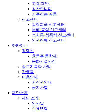
고객 제안
칭찬합니다
자주하는 질문
신고센터
갑질피해 신고센터
부패·공익 신고센터
성희롱·성폭력 신고센터
인권침해 신고센터
아카이브
컬렉션
윤동주 문학제
문화시설사진
종로기록화 사업
간행물
이용안내
저작권안내
공지사항
재단소개
재단 소개
인사말
주요연혁