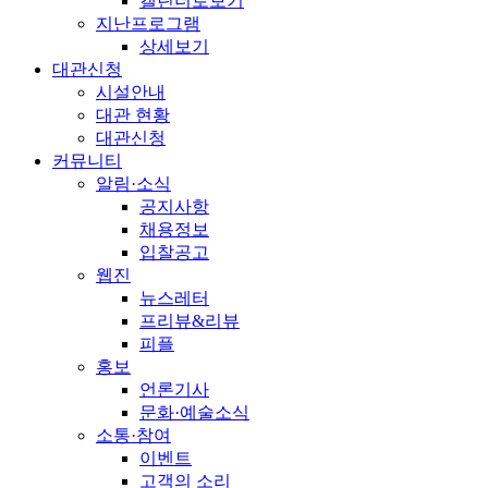
캘린더로보기
지난프로그램
상세보기
대관신청
시설안내
대관 현황
대관신청
커뮤니티
알림·소식
공지사항
채용정보
입찰공고
웹진
뉴스레터
프리뷰&리뷰
피플
홍보
언론기사
문화·예술소식
소통·참여
이벤트
고객의 소리