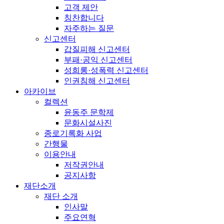
고객 제안
칭찬합니다
자주하는 질문
신고센터
갑질피해 신고센터
부패·공익 신고센터
성희롱·성폭력 신고센터
인권침해 신고센터
아카이브
컬렉션
윤동주 문학제
문화시설사진
종로기록화 사업
간행물
이용안내
저작권안내
공지사항
재단소개
재단 소개
인사말
주요연혁