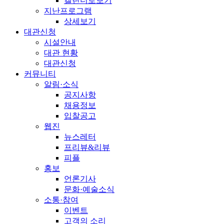
캘린더로보기
지난프로그램
상세보기
대관신청
시설안내
대관 현황
대관신청
커뮤니티
알림·소식
공지사항
채용정보
입찰공고
웹진
뉴스레터
프리뷰&리뷰
피플
홍보
언론기사
문화·예술소식
소통·참여
이벤트
고객의 소리