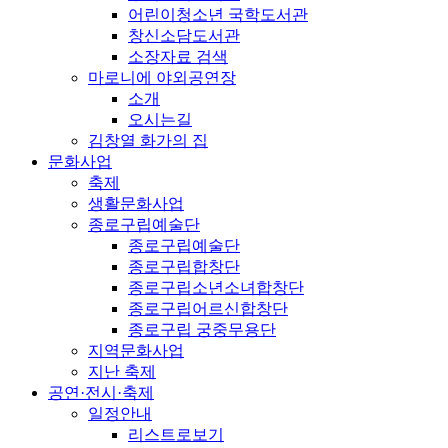
어린이청소년 국학도서관
창신소담도서관
소장자료 검색
마로니에 야외공연장
소개
오시는길
김창열 화가의 집
문화사업
축제
생활문화사업
종로구립예술단
종로구립예술단
종로구립합창단
종로구립소년소녀합창단
종로구립어르신합창단
종로구립 궁중무용단
지역문화사업
지난 축제
공연·전시·축제
일정안내
리스트로보기