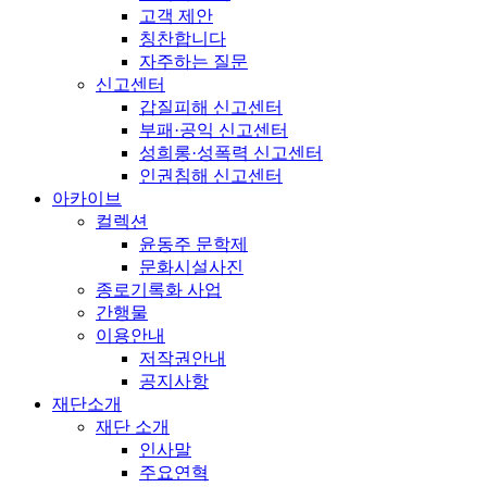
고객 제안
칭찬합니다
자주하는 질문
신고센터
갑질피해 신고센터
부패·공익 신고센터
성희롱·성폭력 신고센터
인권침해 신고센터
아카이브
컬렉션
윤동주 문학제
문화시설사진
종로기록화 사업
간행물
이용안내
저작권안내
공지사항
재단소개
재단 소개
인사말
주요연혁