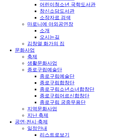
어린이청소년 국학도서관
창신소담도서관
소장자료 검색
마로니에 야외공연장
소개
오시는길
김창열 화가의 집
문화사업
축제
생활문화사업
종로구립예술단
종로구립예술단
종로구립합창단
종로구립소년소녀합창단
종로구립어르신합창단
종로구립 궁중무용단
지역문화사업
지난 축제
공연·전시·축제
일정안내
리스트로보기