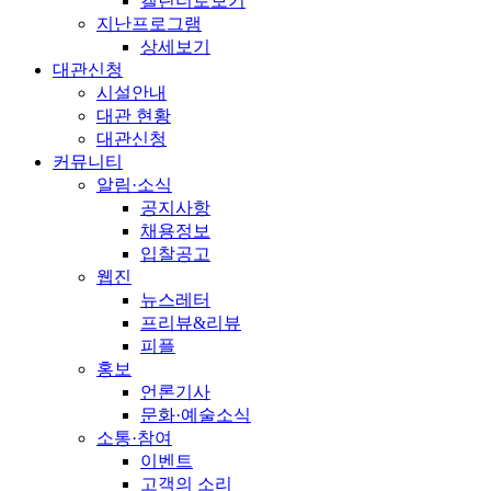
캘린더로보기
지난프로그램
상세보기
대관신청
시설안내
대관 현황
대관신청
커뮤니티
알림·소식
공지사항
채용정보
입찰공고
웹진
뉴스레터
프리뷰&리뷰
피플
홍보
언론기사
문화·예술소식
소통·참여
이벤트
고객의 소리